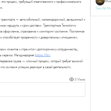
Mon
 это процесс, требующий ответственного и профессионального 
ии.
See All M
ы транспорта — автомобильный, железнодорожный, авиационный и 
ьные маршруты и сроки доставки. Транспортные Технологии 
е оформление, страхование и мониторинг состояния. Постоянное 
зки способствует прозрачности и доверительным отношениям.
воих клиентов и стремится к долгосрочному сотрудничеству, 
нь сервиса. Международная 
https://tt-
 перевозка грузов — сложный процесс, который требует высокой 
 что компания успешно реализует в своей деятельности.
3 Views