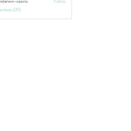
sterwin-casino
Follow
embers (41)