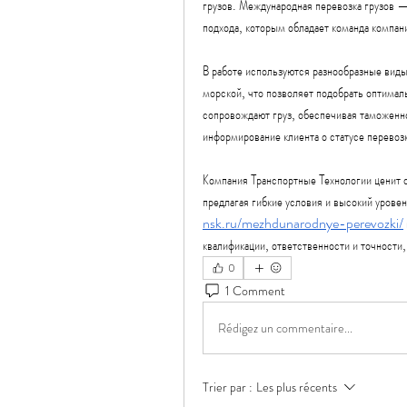
грузов. Международная перевозка грузов —
подхода, которым обладает команда компан
В работе используются разнообразные вид
морской, что позволяет подобрать оптимал
сопровождают груз, обеспечивая таможенно
информирование клиента о статусе перево
Компания Транспортные Технологии ценит с
предлагая гибкие условия и высокий урове
nsk.ru/mezhdunarodnye-perevozki/
квалификации, ответственности и точности,
0
1 Comment
Rédigez un commentaire...
Trier par :
Les plus récents