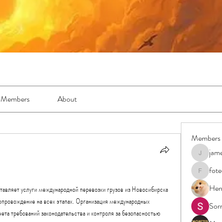
Members
About
Members
jam
jamesfro
fot
foteens2
Hen
авляет услуги международной перевозки грузов из Новосибирска 
опровождение на всех этапах. Организация международных 
Sor
чета требований законодательства и контроля за безопасностью 