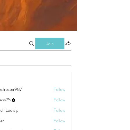
Join
esfroster987
Follow
ster987
eens25
Follow
5
ch Ludwig
Follow
ren
Follow