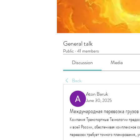
General talk
Public
·
41 members
Discussion
Media
Back
Aton Baruk
June 30, 2025
Международная перевозка грузов
Компания Транспортные Технологии предост
и всей России, обеспечивая комплексное с
перевозок требует точного планирования, у