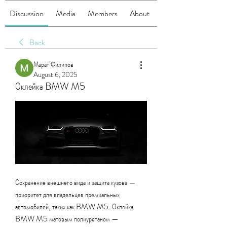
Discussion
Media
Members
About
Back
Марат Филипов
August 6, 2025
Оклейка BMW M5
Сохранение внешнего вида и защита кузова — 
приоритет для владельцев премиальных 
автомобилей, таких как BMW M5. Оклейка 
BMW M5 матовым полиуретаном — 