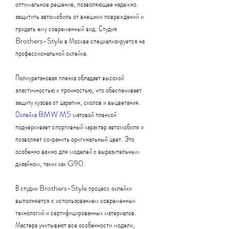
оптимальное решение, позволяющее надежно 
защитить автомобиль от внешних повреждений и 
придать ему современный вид. Студия 
Brothers-Style в Москве специализируется на 
профессиональной оклейке.
Полиуретановая пленка обладает высокой 
эластичностью и прочностью, что обеспечивает 
защиту кузова от царапин, сколов и выцветания. 
Оклейка BMW M5
 матовой пленкой 
подчеркивает спортивный характер автомобиля и 
позволяет сохранить оригинальный цвет. Это 
особенно важно для моделей с выразительным 
дизайном, таких как G90.
В студии Brothers-Style процесс оклейки 
выполняется с использованием современных 
технологий и сертифицированных материалов. 
Мастера учитывают все особенности модели, 