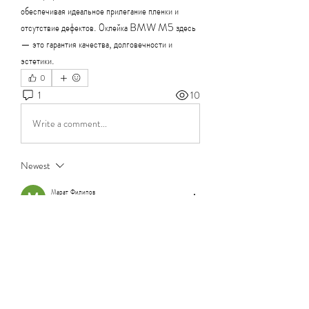
обеспечивая идеальное прилегание пленки и 
отсутствие дефектов. Оклейка BMW M5 здесь 
— это гарантия качества, долговечности и 
эстетики.
0
1
10
Write a comment...
Newest
Марат Филипов
Aug 06, 2025
!
Like
Reply
About