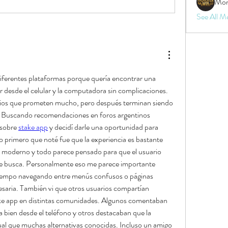
Mon
See All M
iferentes plataformas porque quería encontrar una 
desde el celular y la computadora sin complicaciones. 
tios que prometen mucho, pero después terminan siendo 
er. Buscando recomendaciones en foros argentinos 
sobre 
stake app
 y decidí darle una oportunidad para 
primero que noté fue que la experiencia es bastante 
eño moderno y todo parece pensado para que el usuario 
e busca. Personalmente eso me parece importante 
tiempo navegando entre menús confusos o páginas 
esaria. También vi que otros usuarios compartían 
ake app en distintas comunidades. Algunos comentaban 
 bien desde el teléfono y otros destacaban que la 
ual que muchas alternativas conocidas. Incluso un amigo 