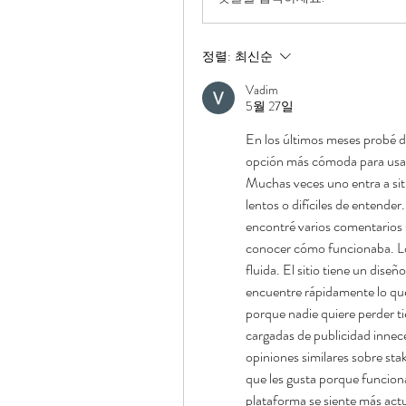
정렬:
최신순
Vadim
5월 27일
En los últimos meses probé d
opción más cómoda para usar 
Muchas veces uno entra a si
lentos o difíciles de entend
encontré varios comentarios 
conocer cómo funcionaba. Lo 
fluida. El sitio tiene un dis
encuentre rápidamente lo qu
porque nadie quiere perder 
cargadas de publicidad innec
opiniones similares sobre st
que les gusta porque funciona
plataforma se siente más act