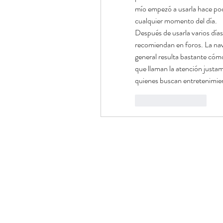
mío empezó a usarla hace poco
cualquier momento del día.
Después de usarla varios días
recomiendan en foros. La nave
general resulta bastante cóm
que llaman la atención justa
quienes buscan entretenimien
좋아요
답글