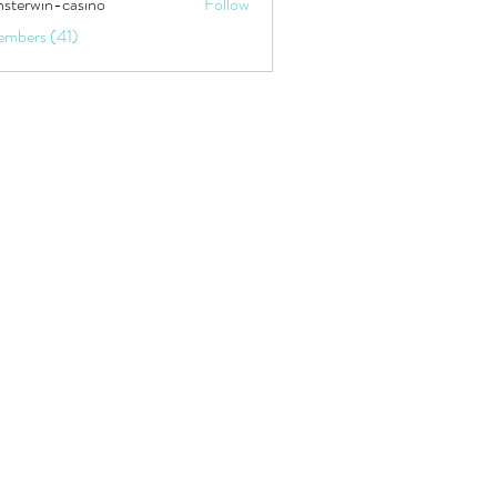
sterwin-casino
Follow
embers (41)