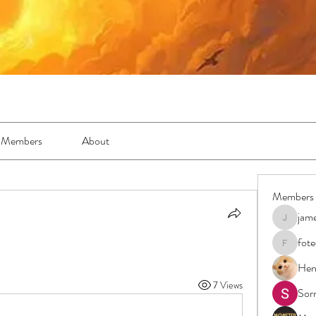
Members
About
Members
jam
jamesfro
fot
foteens2
Hen
7 Views
Sor