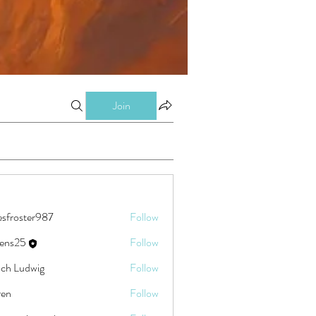
Join
esfroster987
Follow
ster987
eens25
Follow
5
ch Ludwig
Follow
ren
Follow