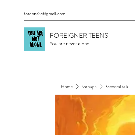
foteens25@gmail.com
FOREIGNER TEENS
You are never alone
Home
Groups
General talk