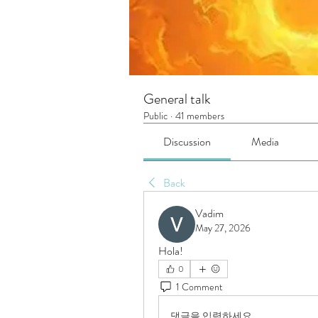
General talk
Public
·
41 members
Discussion
Media
Back
Vadim
May 27, 2026
Hola!
0
1 Comment
댓글을 입력하세요.