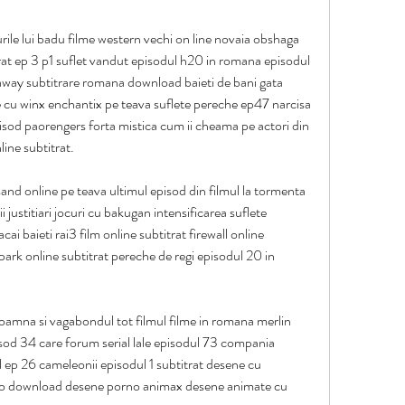
ile lui badu filme western vechi on line novaia obshaga 
trat ep 3 p1 suflet vandut episodul h20 in romana episodul 
away subtitrare romana download baieti de bani gata 
 cu winx enchantix pe teava suflete pereche ep47 narcisa 
pisod paorengers forta mistica cum ii cheama pe actori din 
line subtitrat.
d online pe teava ultimul episod din filmul la tormenta 
 justitiari jocuri cu bakugan intensificarea suflete 
i baieti rai3 film online subtitrat firewall online 
park online subtitrat pereche de regi episodul 20 in 
doamna si vagabondul tot filmul filme in romana merlin 
isod 34 care forum serial lale episodul 73 compania 
 ep 26 cameleonii episodul 1 subtitrat desene cu 
i co download desene porno animax desene animate cu 