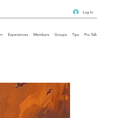
Log In
am
Experiences
Members
Groups
Tips
Pro Talk