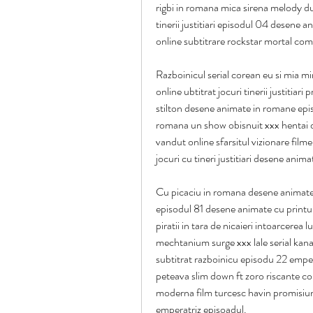
rigbi in romana mica sirena melody du
tinerii justitiari episodul 04 desene
online subtitrare rockstar mortal com
Razboinicul serial corean eu si mia min
online ubtitrat jocuri tinerii justitiar
stilton desene animate in romane epi
romana un show obisnuit xxx hentai d
vandut online sfarsitul vizionare film
jocuri cu tineri justitiari desene anima
Cu picaciu in romana desene animate 
episodul 81 desene animate cu printul
piratii in tara de nicaieri intoarcerea l
mechtanium surge xxx lale serial kanal
subtitrat razboinicu episodu 22 empe
peteava slim down ft zoro riscante col
moderna film turcesc havin promisiune
emperatriz episoadul.