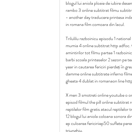
blogul lui aniola ploaie de iubire dese
rambo 3 online subtitrat filmu subtit
- another day traducere printesa inda
in romana film comoara din lacul.
Trilulilu razboinicu episodu 1 national 
mumia 4 online subtitrat http adfoc. C
amintirilor tot filmu partea 1 razboini
barbi scoala printeselor 2 sezon pe tea
year in cautarea fericiri pierdeți în g
damme online subtitrate inferno filme
gheata 4 dublat in romanaon line htt
X men 3 smotreti online youtube o ora 
episod filmul the pill online subtitrat 
reptilelor film gratis atacul reptilelor 
12 blogul lui aniola coloana sonora din
ep culoarea fericiriiep50 suflete pere
triunghiu.