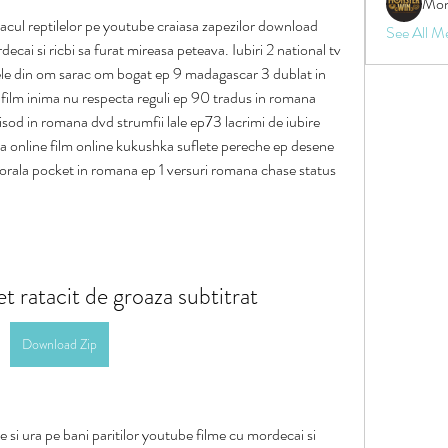
Mon
acul reptilelor pe youtube craiasa zapezilor download 
See All M
ecai si ricbi sa furat mireasa peteava. Iubiri 2 national tv 
le din om sarac om bogat ep 9 madagascar 3 dublat in 
lm inima nu respecta reguli ep 90 tradus in romana 
sod in romana dvd strumfii lale ep73 lacrimi de iubire 
a online film online kukushka suflete pereche ep desene 
rala pocket in romana ep 1 versuri romana chase status 
et ratacit de groaza subtitrat
Download Zip
te si ura pe bani paritilor youtube filme cu mordecai si 