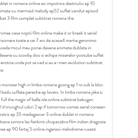
blat in romana online asi impotriva destinului ep 10 
 animate cu mermaid melody ep52 suflet vandut episod 
bat 3 film complet subtitrat romana the.
imax casa noptii film online make it or break it serial 
i prisionera toate e cei 7 ani de acasa4 martie geronimo 
soade micul meu ponei desene animate dublate in 
esene cu scooby doo si echipa miserelor yootube suflet 
e erotice unde pot sa vad si eu x-men evolution subtitrat 
te.
monster high in limba romana goong ep 1 ro sub la bloc 
 badu suflete pereche ep lovers. In limba romana jake si 
u full the magic of belle isle online subtitrat bakugan 
 d triunghiul iubiri 2 ep if tomorrow comes serial coreean 
ratriz ep 35 madagascar 3 online dublat in romana 
oana sonora las fierbinti chupacabra film indian dragoste 
a ep 90 fartaj 5 online ingerasii melodrame rusesti 