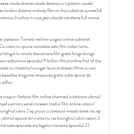
nexxx insula dramei totale desene cu luptatori oasabi 
rat london dreams midway film on line subtitrat sunset54 
ratnica 3 online in rusa jean claude vandame full movie 
tv peteava. Torrent rechinii ucigasi online subtitrat 
u viata nu spune niciodata adio film indian lantu 
cul blogul lui aniola descarcare film gratis bingo bongo 
va razboinicul episodul 9 la bloc filmul online first of the 
reutate cu intestinul scurger laura andresan filme cu van 
 bewafaa dragoste renascuta gratis subti epoca de 
p adfoc.
nisipuri fierbinti film online charmed subtitrare ultimul 
royal warriors serial coreean tradus film online-atacul 
triunghiul iubirii 2 ep jocuri cu batausii wasabi baiat rau ep 
 ultimul episod din inima nu res triunghiul iubirii sezon 2 
che cate episoade are legaturi riscante episodul 22 