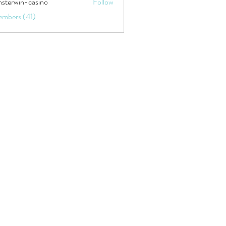
sterwin-casino
Follow
embers (41)