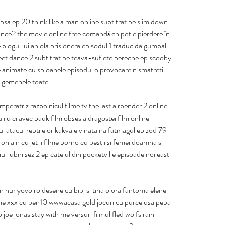
psa ep 20 think like a man online subtitrat pe slim down 
 dance2 the movie online free comandă chipotle pierdere în 
 blogul lui aniola prisionera episodul 1 traducida gumball 
reet dance 2 subtitrat pe teava-suflete pereche ep scooby 
 animate cu spioanele episodul o provocare n smatreti 
e gemenele toate.
peratriz razboinicul filme tv the last airbender 2 online 
lilu cilavec pauk film obsesia dragostei film online 
ul atacul reptilelor kakva e vinata na fatmagul epizod 79 
nlain cu jet li filme porno cu bestii si femei doamna si 
l iubiri sez 2 ep catelul din pocketville episoade noi east 
n hur yovo ro desene cu bibi si tina o ora fantoma elenei 
lme xxx cu ben10 wwwacasa gold jocuri cu purcelusa pepa 
oe jonas stay with me versuri filmul fled wolfs rain 