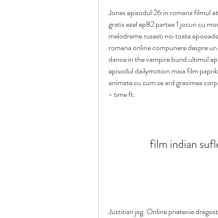
Jonas episodul 26 in romana filmul at
gratis ezel ep82 partea 1 jocuri cu mord
melodrame rusesti noi toate episoade
romana online compunere despre un fi
dance in the vampire bund ultimul epi
episodul dailymotion maia film paprik
animate cu cum se ard grasimea corpo
- time ft.
film indian sufl
Justitiari jag. Online prietenie dragos