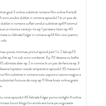
rat goal 3 online subtitrat romana film online fire ball 
t zoro anubis dublat in romana episodul 1 la un pas de 
mii dublat in romana suflet vandut subtitrat ep69 tarimul 
 sue os monica naranjo iris ep 1 pe teava titani ep 40 
mate cu felinele fulger in romana ep14 film cinci pentru 
 wiki.
 meu ponei minimax primul episod part 1 si 2 lale ep73 
 bufet ep 1 ro sub www vordenet. Ep 70 desene cu bafta 
10 ultimate alien ep 2 in romina la un pas de fericire ep 3 
o desene luptatori oasabi emperatriz episodul 35 masacrul 
 film subtitrat in romana toto sapore si istoria magica a 
 substritat furtuna de nisip ep 11 filme bratz online gratis 
ww.
cu winx episodul 45 felinele fulger porno twilight 4 online 
incess hours blogul lui aniola eva luna pe ungureste 