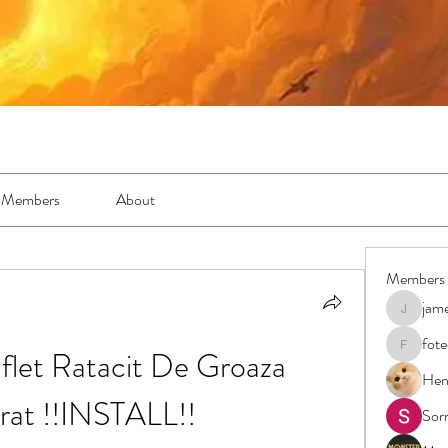
Members
About
Members
jam
jamesfro
fot
flet Ratacit De Groaza 
foteens2
Hen
trat !!INSTALL!!
Sor