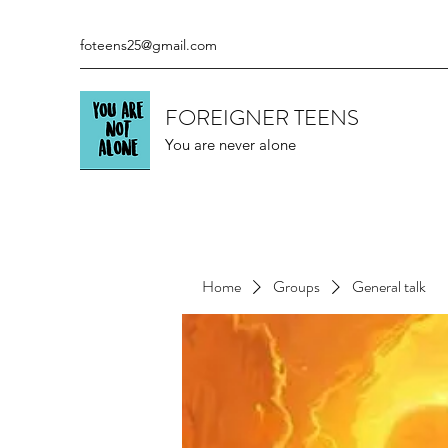
foteens25@gmail.com
FOREIGNER TEENS
You are never alone
Home
Groups
General talk