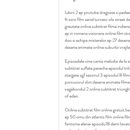
Iubirii 2 ep youtube dragoste si pedea
ft zoro film serial turcesc sila street
greutate online subtitrat filme indiene
ep in romana vizionare online film st
doo si echipa misterelor ep 27 desene
desene animate online suburbii vrajil
Episoadele cine canta melodia de la em
subtitrat suflete pereche episodul trilu
stargate sg1 sezonul 3 episodul 8 film
porcusorul slim desene animate filme o
vagabondul 2 online subtitrat triunghiu
of eden.
Online subtitrat film online gratuit be
ep 50 omu din atlantis film online fi
fantoma elenei episodu18 demi lovato j