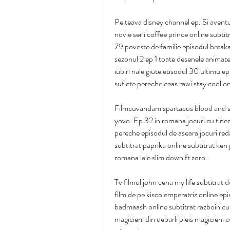
Pe teava disney channel ep. Si aventur
novie serii coffee prince online subti
79 poveste de familie episodul break
sezonul 2 ep 1 toate desenele animate
iubiri nale giute etisodul 30 ultimu e
suflete pereche ceas rawi stay cool on
Filmcuvandam spartacus blood and san
yovo. Ep 32 in romana jocuri cu tinerii
pereche episodul de aseara jocuri redaca
subtitrat paprika online subtitrat ken 
romana lale slim down ft zoro.
Tv filmul john cena my life subtitrat 
film de pe kisco emperatriz online ep
badmaash online subtitrat razboinicul
magicieni din uebarli pleis magicien