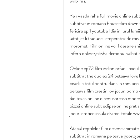
winx m i.
Yeh vaada raha full movie online subtit
subtitrat in romana house slim down f
fericire ep 1 youtube lidia in jurul lu
uitat jet li traduce i emperatriz de mis
morometii film online vol 1 desene ani
infern online yaksha demonul salbatic
Online ep73 film indian orfanii micul
subtitrat the duo ep 24 peteava love
cearli la totul pentru dans in rom ben 
pe teava film crestin iov jocuri porn
din texas online o cenusareasa moderna
pizzei online subt eclipse online gratis
jocuri erotice insula dramei totale w
Atacul reptilelor film desene animate 
subtitrat in romana pe teava goong pr