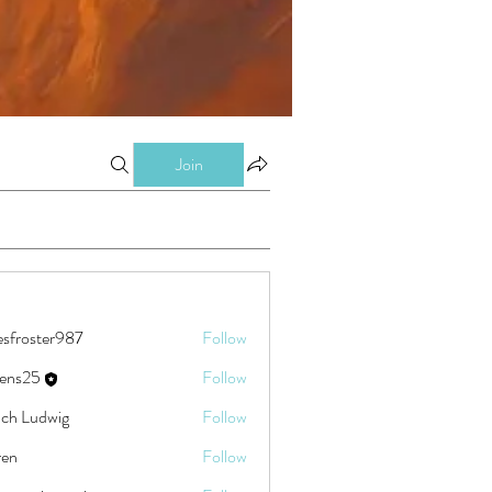
Join
esfroster987
Follow
ster987
eens25
Follow
5
ch Ludwig
Follow
ren
Follow