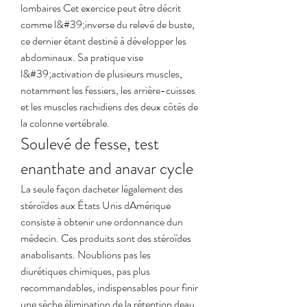
lombaires Cet exercice peut être décrit 
comme l&#39;inverse du relevé de buste, 
ce dernier étant destiné à développer les 
abdominaux. Sa pratique vise 
l&#39;activation de plusieurs muscles, 
notamment les fessiers, les arrière-cuisses 
et les muscles rachidiens des deux côtés de 
la colonne vertébrale. 
Soulevé de fesse, test 
enanthate and anavar cycle
La seule façon dacheter légalement des 
stéroïdes aux États Unis dAmérique 
consiste à obtenir une ordonnance dun 
médecin. Ces produits sont des stéroïdes 
anabolisants. Noublions pas les 
diurétiques chimiques, pas plus 
recommandables, indispensables pour finir 
une sèche élimination de la rétention deau 