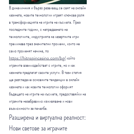
В динамичния и бързо развиващ се свят на онлайн 
казината, новите технологии играят ключова роля 
в трансформацията на игрите на късмета. През 
последните години, с напредването на 
технологиите, индустрията на хазартните игри 
преминава през значителни промени, които не 
само променят начина, по 
https://hitnspincasino.com/bg/
 който 
играчите взаимодействат с игрите, но и как 
казината предлагат своите услуги. В тази статия 
ще разгледаме основните тенденции в онлайн 
казината и как новите технологии оформят 
бъдещето на игрите на късмета, предоставяйки на 
играчите незабравимо изживяване и нови 
възможности за печалба.
Разширена и виртуална реалност: 
Нови светове за играчите