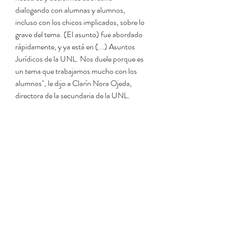
dialogando con alumnas y alumnos, 
incluso con los chicos implicados, sobre lo 
grave del tema. (El asunto) fue abordado 
rápidamente, y ya está en (...) Asuntos 
Jurídicos de la UNL. Nos duele porque es 
un tema que trabajamos mucho con los 
alumnos", le dijo a Clarín Nora Ojeda, 
directora de la secundaria de la UNL.
No hace falta decir que el hecho de que 
imágenes o videos de desnudos circulen 
entre amigos y familiares puede causar un 
trauma emocional y mental severo para las 
víctimas. Los niños atrapados en este tipo 
de ataques a menudo se sienten 
demasiado avergonzados o temerosos de 
buscar ayuda de amigos, padres o 
maestros. Es posible que intenten acceder 